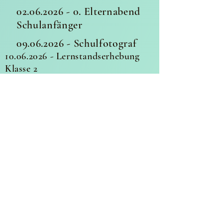
02.06.2026 - 0
. Elternabend
Schulanfänger
09.06.2026
- Schulfotograf
10.06.2026
- Lernstandserhebung
Klasse 2
10.06.2026
- Waldjugendspiele
Klasse 3
Juli 2026
02.07.2026
- Abschlussfeier Klasse
4
03.07.2026
- Zeugnisausgabe