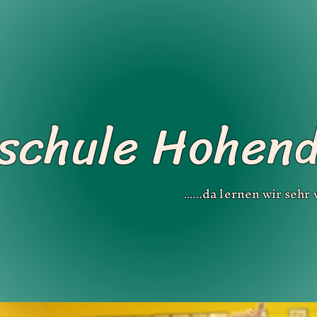
START
AKTUELLES
KONTAKT
schule Hohen
.da lernen wir sehr
.....